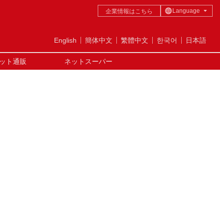
Language
企業情報はこちら
日本語
English
English
簡体中文
繁體中文
한국어
日本語
简体中文
ット通販
ネットスーパー
繁體中文
한국어
TAX-FREE
GUIDE