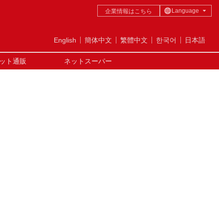
Language
企業情報はこちら
日本語
English
English
簡体中文
繁體中文
한국어
日本語
简体中文
ット通販
ネットスーパー
繁體中文
한국어
TAX-FREE
GUIDE